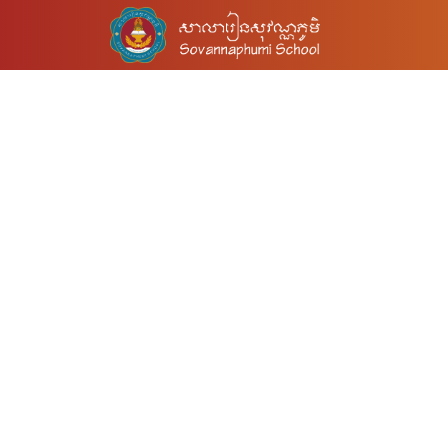
Skip to main content
ថ្នាក់ដឹកនាំនៃសាលារៀនស